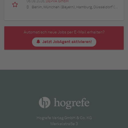
06.08.2026,
DEPVA GmbH
Berlin, München (Bayern), Hamburg, Düsseldorf (Nordrhein-Westfalen), Köln (Nordrhein-Westfalen), Essen (Nordrhein-Westfalen), Dortmund (Nordrhein-Westfalen), Stuttgart (Baden-Württemberg), Heilbronn (Baden-Württemberg), Hannover (Niedersachsen), Rostock (Mecklenburg-Vorpommern), Kiel (Schleswig-Holstein), Augsburg (Bayern), Nürnberg (Bayern), Frankfurt am Main (Hessen), Bremen, Schwerin (Mecklenburg-Vorpommern), Mainz (Rheinland-Pfalz), Saarbrücken (Saarland), Dresden (Sachsen), Magdeburg (Sachsen-Anhalt), Potsdam (Brandenburg), Erfurt (Thüringen), Würzburg (Bayern), Heilbronn (Baden-Württemberg), Leipzig (Sachsen)
Automatisch neue Jobs per E-Mail erhalten?
Jetzt JobAgent aktivieren!
Hogrefe Verlag GmbH & Co. KG
Merkelstraße 3