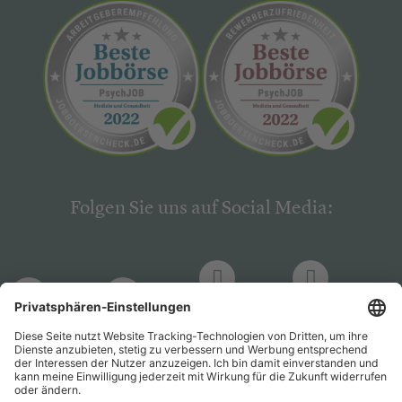
Folgen Sie uns auf Social Media:
LinkedIn
Facebook
LinkedIn
Facebook
Hogrefe
Hogrefe
PsychJOB
PsychJOB
Verlag
Verlag