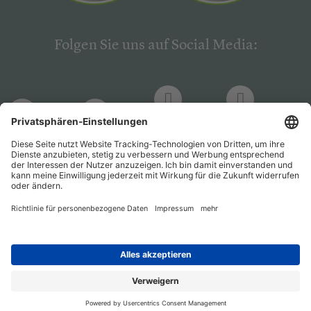
Folgen Sie uns auf Social Media:
LinkedIn
Facebook
LinkedIn
Facebook
Hogrefe
Hogrefe
PsychJOB
PsychJOB
Verlag
Verlag
Entwickelt durch
Jobiqo