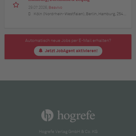
29.07.2026,
Beavivo
Köln (Nordrhein-Westfalen), Berlin, Hamburg, 25421 Pinneberg (Schleswig-Holstein), Wedel (Schleswig-Holstein), Elmshorn (Schleswig-Holstein), 25451 Quickborn (Schleswig-Holstein), 24568 Kaltenkirchen (Schleswig-Holstein), 25436 Uetersen (Schleswig-Holstein), Ahrensburg (Schleswig-Holstein), 22941 Bargteheide (Schleswig-Holstein), 21465 Reinbek (Schleswig-Holstein), 21614 Buxtehude (Niedersachsen), Stade (Niedersachsen), 21244 Buchholz in der Nordheide (Niedersachsen), 21423 Winsen (Luhe) (Niedersachsen), Seevetal (Niedersachsen), Lüneburg (Niedersachsen), Potsdam (Brandenburg), Bernau bei Berlin (Brandenburg), 14974 Ludwigsfelde (Brandenburg), Falkensee (Brandenburg), Königs Wusterhausen (Brandenburg), Bonn (Nordrhein-Westfalen), Düsseldorf (Nordrhein-Westfalen), Leverkusen (Nordrhein-Westfalen), Bergisch Gladbach (Nordrhein-Westfalen), 53721 Siegburg (Nordrhein-Westfalen), 50259 Pulheim (Nordrhein-Westfalen), 50226 Frechen (Nordrhein-Westfalen), 53332 Bornheim (Nordrhein-Westfalen), 50389 Wesseling (Nordrhein-Westfalen), Hürth (Nordrhein-Westfalen), 50321 Brühl (Nordrhein-Westfalen)
Automatisch neue Jobs per E-Mail erhalten?
Jetzt JobAgent aktivieren!
Hogrefe Verlag GmbH & Co. KG