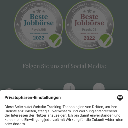
Folgen Sie uns auf Social Media:
LinkedIn
Facebook
LinkedIn
Facebook
Hogrefe
Hogrefe
PsychJOB
PsychJOB
Verlag
Verlag