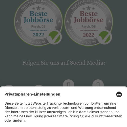
Folgen Sie uns auf Social Media:
LinkedIn
Facebook
LinkedIn
Facebook
Hogrefe
Hogrefe
PsychJOB
PsychJOB
Verlag
Verlag