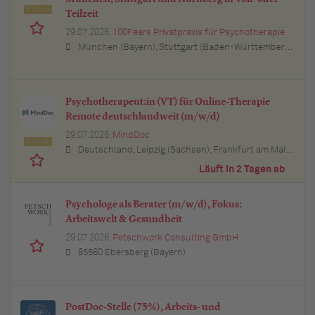
Top Job
Teilzeit
29.07.2026,
100Fears Privatpraxis für Psychotherapie
München (Bayern), Stuttgart (Baden-Württemberg), Nürnberg (Bayern), Esslingen am Neckar (Baden-Württemberg), Ludwigsburg (Baden-Württemberg), Sindelfingen (Baden-Württemberg), Böblingen (Baden-Württemberg), Waiblingen (Baden-Württemberg), Heilbronn (Baden-Württemberg), Reutlingen (Baden-Württemberg), Tübingen (Baden-Württemberg), Aalen (Baden-Württemberg), Schwäbisch Gmünd (Baden-Württemberg), Karlsruhe (Baden-Württemberg), Mannheim (Baden-Württemberg), Ulm (Baden-Württemberg), Pforzheim (Baden-Württemberg), Offenburg (Baden-Württemberg), Göppingen (Baden-Württemberg), Baden-Baden (Baden-Württemberg), Heidenheim an der Brenz (Baden-Württemberg), Ingolstadt (Bayern), Erlangen (Bayern), Regensburg (Bayern), Bamberg (Bayern), Bayreuth (Bayern)
Psychotherapeut:in (VT) für Online-Therapie
Remote deutschlandweit (m/w/d)
29.07.2026,
MindDoc
Top Job
Deutschland, Leipzig (Sachsen), Frankfurt am Main (Hessen), Stuttgart (Baden-Württemberg), München (Bayern), Berlin, Hamburg, Nürnberg (Bayern), Thüringen, Essen (Nordrhein-Westfalen), Köln (Nordrhein-Westfalen), Bremen, Lübeck (Schleswig-Holstein), Bonn (Nordrhein-Westfalen), Trier (Rheinland-Pfalz), Dresden (Sachsen), Erfurt (Thüringen), Dortmund (Nordrhein-Westfalen), Bayern, Düsseldorf (Nordrhein-Westfalen), Kiel (Schleswig-Holstein), Münster (Nordrhein-Westfalen), Sachsen, Sachsen-Anhalt, Baden-Württemberg, Brandenburg, Bremen, Hamburg, Hessen, Mecklenburg-Vorpommern, Niedersachsen, Nordrhein-Westfalen, Rheinland-Pfalz, Saarland, Schleswig-Holstein
Läuft in 2 Tagen ab
Psychologe als Berater (m/w/d), Fokus:
Arbeitswelt & Gesundheit
29.07.2026,
Petschwork Consulting GmbH
85560 Ebersberg (Bayern)
PostDoc-Stelle (75%), Arbeits- und