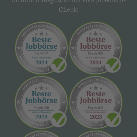
Mehrfach ausgezeichnet vom Jobbörsen-
Check: