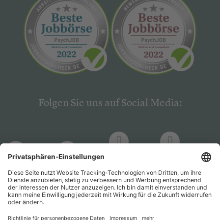
Folgen Sie uns auf Social Media:
LinkedIn
Facebook
LinkedIn
Facebook
Hogrefe
Hogrefe
PsychJOB
PsychJOB
Verlag
Verlag