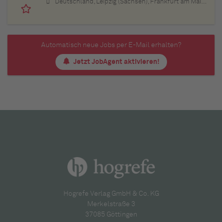
Deutschland, Leipzig (Sachsen), Frankfurt am Main (Hessen), Stuttgart (Baden-Württemberg), München (Bayern), Berlin, Hamburg, Nürnberg (Bayern), Thüringen, Essen (Nordrhein-Westfalen), Köln (Nordrhein-Westfalen), Bremen, Lübeck (Schleswig-Holstein), Bonn (Nordrhein-Westfalen), Trier (Rheinland-Pfalz), Dresden (Sachsen), Erfurt (Thüringen), Dortmund (Nordrhein-Westfalen), Bayern, Düsseldorf (Nordrhein-Westfalen), Kiel (Schleswig-Holstein), Münster (Nordrhein-Westfalen), Sachsen, Sachsen-Anhalt, Baden-Württemberg, Brandenburg, Bremen, Hamburg, Hessen, Mecklenburg-Vorpommern, Niedersachsen, Nordrhein-Westfalen, Rheinland-Pfalz, Saarland, Schleswig-Holstein
Automatisch neue Jobs per E-Mail erhalten?
Jetzt JobAgent aktivieren!
Hogrefe Verlag GmbH & Co. KG
Merkelstraße 3
37085 Göttingen