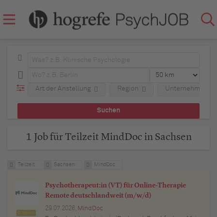
Art der Anstellung
Region
Unternehmen
1 Job für Teilzeit MindDoc in Sachsen
Teilzeit
Sachsen
MindDoc
Psychotherapeut:in (VT) für Online-Therapie
Remote deutschlandweit (m/w/d)
29.07.2026,
MindDoc
Top Job