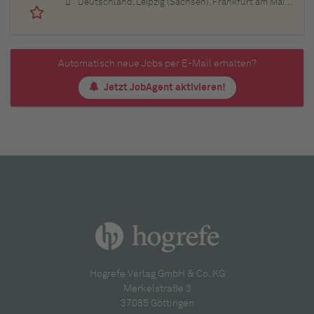
Deutschland, Leipzig (Sachsen), Frankfurt am Main (Hessen), Stuttgart (Baden-Württemberg), München (Bayern), Berlin, Hamburg, Nürnberg (Bayern), Thüringen, Essen (Nordrhein-Westfalen), Köln (Nordrhein-Westfalen), Bremen, Lübeck (Schleswig-Holstein), Bonn (Nordrhein-Westfalen), Trier (Rheinland-Pfalz), Dresden (Sachsen), Erfurt (Thüringen), Dortmund (Nordrhein-Westfalen), Bayern, Düsseldorf (Nordrhein-Westfalen), Kiel (Schleswig-Holstein), Münster (Nordrhein-Westfalen), Sachsen, Sachsen-Anhalt, Baden-Württemberg, Brandenburg, Bremen, Hamburg, Hessen, Mecklenburg-Vorpommern, Niedersachsen, Nordrhein-Westfalen, Rheinland-Pfalz, Saarland, Schleswig-Holstein
Automatisch neue Jobs per E-Mail erhalten?
Jetzt JobAgent aktivieren!
Hogrefe Verlag GmbH & Co. KG
Merkelstraße 3
37085 Göttingen