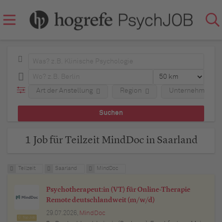
Art der Anstellung
Region
Unternehmen
1 Job für Teilzeit MindDoc in Saarland
Teilzeit
Saarland
MindDoc
Psychotherapeut:in (VT) für Online-Therapie
Remote deutschlandweit (m/w/d)
29.07.2026,
MindDoc
Top Job