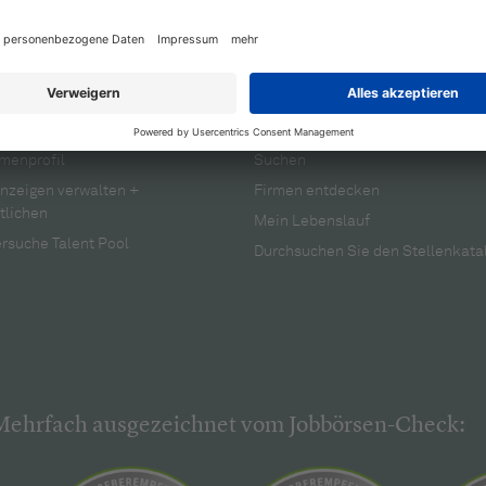
rbeitgeber
Für Bewerber
menprofil
Suchen
anzeigen verwalten +
Firmen entdecken
tlichen
Mein Lebenslauf
rsuche Talent Pool
Durchsuchen Sie den Stellenkata
Mehrfach ausgezeichnet vom Jobbörsen-Check: