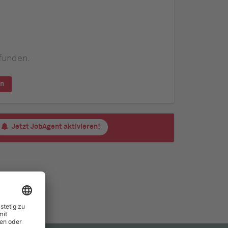
funden.
en
Jetzt JobAgent aktivieren!