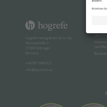
Für A
Mein Fir
Hogrefe Verlag GmbH & Co. KG
Stellen
Merkelstraße 3
veröffen
37085 Göttingen
Germany
Bewerbe
+49 551 999 50 0
info@psychjob.eu