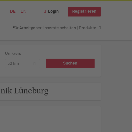
DE
EN
Login
Registrieren
Für Arbeitgeber: Inserate schalten | Produkte
Umkreis
50 km
linik Lüneburg