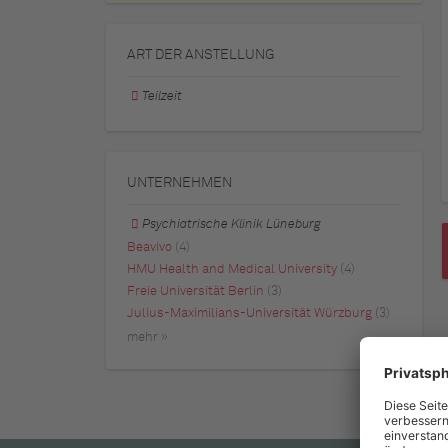
ART DER ANSTELLUNG
Teilzeit
UNTERNEHMEN
Psychiatrische Klinik Lüneburg
Beavivo
(4)
HMU Health and Medical University
(4)
Freie Universität Berlin
(3)
Julius-Maximilians-Universität Würzburg
(3)
mehr »