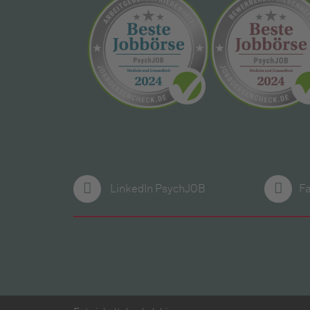
LinkedIn PsychJOB
F