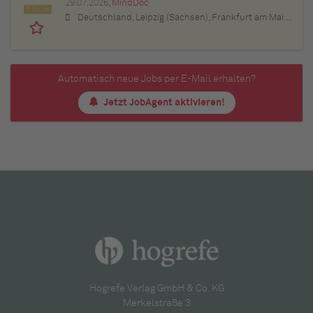
29.07.2026,
MindDoc
Top Job
Deutschland, Leipzig (Sachsen), Frankfurt am Main (Hessen), Stuttgart (Baden-Württemberg), München (Bayern), Berlin, Hamburg, Nürnberg (Bayern), Thüringen, Essen (Nordrhein-Westfalen), Köln (Nordrhein-Westfalen), Bremen, Lübeck (Schleswig-Holstein), Bonn (Nordrhein-Westfalen), Trier (Rheinland-Pfalz), Dresden (Sachsen), Erfurt (Thüringen), Dortmund (Nordrhein-Westfalen), Bayern, Düsseldorf (Nordrhein-Westfalen), Kiel (Schleswig-Holstein), Münster (Nordrhein-Westfalen), Sachsen, Sachsen-Anhalt, Baden-Württemberg, Brandenburg, Bremen, Hamburg, Hessen, Mecklenburg-Vorpommern, Niedersachsen, Nordrhein-Westfalen, Rheinland-Pfalz, Saarland, Schleswig-Holstein
Automatisch neue Jobs per E-Mail erhalten?
Jetzt JobAgent aktivieren!
Hogrefe Verlag GmbH & Co. KG
Merkelstraße 3