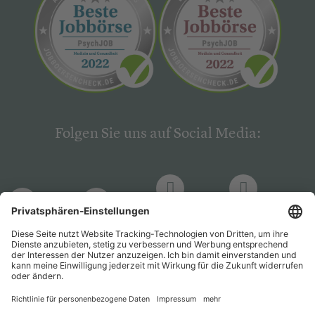
Folgen Sie uns auf Social Media:
LinkedIn
Facebook
LinkedIn
Facebook
Hogrefe
Hogrefe
PsychJOB
PsychJOB
Verlag
Verlag