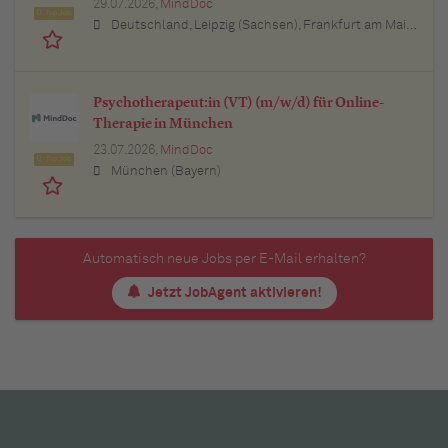
29.07.2026,
MindDoc
Top Job
Deutschland, Leipzig (Sachsen), Frankfurt am Main (Hessen), Stuttgart (Baden-Württemberg), München (Bayern), Berlin, Hamburg, Nürnberg (Bayern), Thüringen, Essen (Nordrhein-Westfalen), Köln (Nordrhein-Westfalen), Bremen, Lübeck (Schleswig-Holstein), Bonn (Nordrhein-Westfalen), Trier (Rheinland-Pfalz), Dresden (Sachsen), Erfurt (Thüringen), Dortmund (Nordrhein-Westfalen), Bayern, Düsseldorf (Nordrhein-Westfalen), Kiel (Schleswig-Holstein), Münster (Nordrhein-Westfalen), Sachsen, Sachsen-Anhalt, Baden-Württemberg, Brandenburg, Bremen, Hamburg, Hessen, Mecklenburg-Vorpommern, Niedersachsen, Nordrhein-Westfalen, Rheinland-Pfalz, Saarland, Schleswig-Holstein
Psychotherapeut:in (VT) (m/w/d) für Online-
Therapie in München
23.07.2026,
MindDoc
Top Job
München (Bayern)
Automatisch neue Jobs per E-Mail erhalten?
Jetzt JobAgent aktivieren!