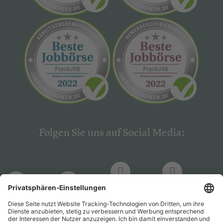
Folgen Sie uns auf Social Media:
LinkedIn
Facebook
LinkedIn
Facebook
Hogrefe
Hogrefe
PsychJOB
PsychJOB