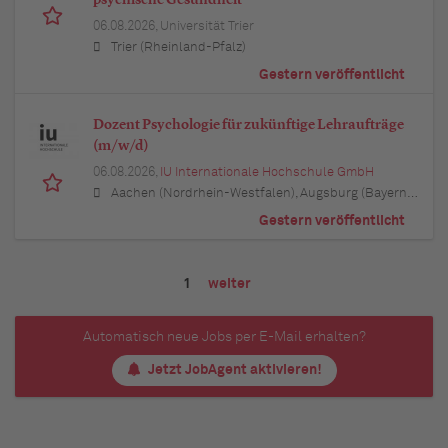
06.08.2026,
Universität Trier
Trier (Rheinland-Pfalz)
Gestern veröffentlicht
Dozent Psychologie für zukünftige Lehraufträge
(m/w/d)
06.08.2026,
IU Internationale Hochschule GmbH
Aachen (Nordrhein-Westfalen), Augsburg (Bayern), Berlin, Bielefeld (Nordrhein-Westfalen), Bochum (Nordrhein-Westfalen), Bonn (Nordrhein-Westfalen), Braunschweig (Niedersachsen), Bremen, Dortmund (Nordrhein-Westfalen), Dresden (Sachsen), Duisburg (Nordrhein-Westfalen), Düsseldorf (Nordrhein-Westfalen), Erfurt (Thüringen), Essen (Nordrhein-Westfalen), Freiburg im Breisgau (Baden-Württemberg), Hamburg, Hannover (Niedersachsen), Karlsruhe (Baden-Württemberg), Kiel (Schleswig-Holstein), Köln (Nordrhein-Westfalen), Leipzig (Sachsen), Lübeck (Schleswig-Holstein), München (Bayern), Mannheim (Baden-Württemberg), München (Bayern), Münster (Nordrhein-Westfalen), Nürnberg (Bayern), Regensburg (Bayern), Rostock (Mecklenburg-Vorpommern), Stuttgart (Baden-Württemberg), Ulm (Baden-Württemberg), Wuppertal (Nordrhein-Westfalen)
Gestern veröffentlicht
1
weiter
Automatisch neue Jobs per E-Mail erhalten?
Jetzt JobAgent aktivieren!