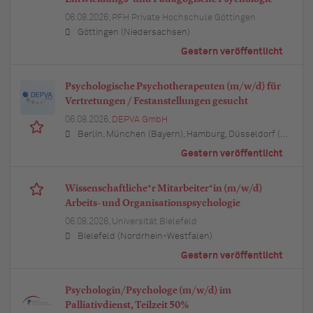
06.08.2026,
PFH Private Hochschule Göttingen
Göttingen (Niedersachsen)
Gestern veröffentlicht
Psychologische Psychotherapeuten (m/w/d) für
Vertretungen / Festanstellungen gesucht
06.08.2026,
DEPVA GmbH
Berlin, München (Bayern), Hamburg, Düsseldorf (Nordrhein-Westfalen), Köln (Nordrhein-Westfalen), Essen (Nordrhein-Westfalen), Dortmund (Nordrhein-Westfalen), Stuttgart (Baden-Württemberg), Heilbronn (Baden-Württemberg), Hannover (Niedersachsen), Rostock (Mecklenburg-Vorpommern), Kiel (Schleswig-Holstein), Augsburg (Bayern), Nürnberg (Bayern), Frankfurt am Main (Hessen), Bremen, Schwerin (Mecklenburg-Vorpommern), Mainz (Rheinland-Pfalz), Saarbrücken (Saarland), Dresden (Sachsen), Magdeburg (Sachsen-Anhalt), Potsdam (Brandenburg), Erfurt (Thüringen), Würzburg (Bayern), Heilbronn (Baden-Württemberg), Leipzig (Sachsen)
Gestern veröffentlicht
Wissenschaftliche*r Mitarbeiter*in (m/w/d)
Arbeits- und Organisationspsychologie
06.08.2026,
Universität Bielefeld
Bielefeld (Nordrhein-Westfalen)
Gestern veröffentlicht
Psychologin/Psychologe (m/w/d) im
Palliativdienst, Teilzeit 50%