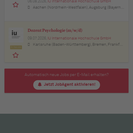
06.08.2026,
IU Internationale Hochschule GmbH
Aachen (Nordrhein-Westfalen), Augsburg (Bayern), Berlin, Bielefeld (Nordrhein-Westfalen), Bochum (Nordrhein-Westfalen), Bonn (Nordrhein-Westfalen), Braunschweig (Niedersachsen), Bremen, Dortmund (Nordrhein-Westfalen), Dresden (Sachsen), Duisburg (Nordrhein-Westfalen), Düsseldorf (Nordrhein-Westfalen), Erfurt (Thüringen), Essen (Nordrhein-Westfalen), Freiburg im Breisgau (Baden-Württemberg), Hamburg, Hannover (Niedersachsen), Karlsruhe (Baden-Württemberg), Kiel (Schleswig-Holstein), Köln (Nordrhein-Westfalen), Leipzig (Sachsen), Lübeck (Schleswig-Holstein), München (Bayern), Mannheim (Baden-Württemberg), München (Bayern), Münster (Nordrhein-Westfalen), Nürnberg (Bayern), Regensburg (Bayern), Rostock (Mecklenburg-Vorpommern), Stuttgart (Baden-Württemberg), Ulm (Baden-Württemberg), Wuppertal (Nordrhein-Westfalen)
Dozent Psychologie (m/w/d)
09.07.2026,
IU Internationale Hochschule GmbH
Karlsruhe (Baden-Württemberg), Bremen, Frankfurt am Main (Hessen), Augsburg (Bayern), Dresden (Sachsen), Bielefeld (Nordrhein-Westfalen), Düsseldorf (Nordrhein-Westfalen), Hannover (Niedersachsen), Dortmund (Nordrhein-Westfalen), Münster (Nordrhein-Westfalen), Hamburg, Stuttgart (Baden-Württemberg), Ulm (Baden-Württemberg), Kassel (Hessen), Essen (Nordrhein-Westfalen), München (Bayern), Köln (Nordrhein-Westfalen), Mannheim (Baden-Württemberg)
Top Job
Automatisch neue Jobs per E-Mail erhalten?
Jetzt JobAgent aktivieren!