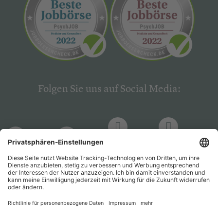
Folgen Sie uns auf Social Media:
LinkedIn
Facebook
LinkedIn
Facebook
Hogrefe
Hogrefe
PsychJOB
PsychJOB
Verlag
Verlag