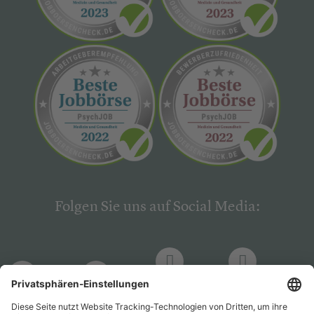
Folgen Sie uns auf Social Media:
LinkedIn
Facebook
LinkedIn
Facebook
Hogrefe
Hogrefe