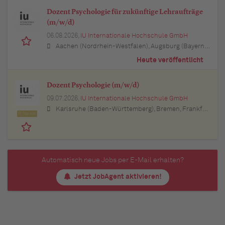
Dozent Psychologie für zukünftige Lehraufträge
(m/w/d)
06.08.2026,
IU Internationale Hochschule GmbH
Aachen (Nordrhein-Westfalen), Augsburg (Bayern), Berlin, Bielefeld (Nordrhein-Westfalen), Bochum (Nordrhein-Westfalen), Bonn (Nordrhein-Westfalen), Braunschweig (Niedersachsen), Bremen, Dortmund (Nordrhein-Westfalen), Dresden (Sachsen), Duisburg (Nordrhein-Westfalen), Düsseldorf (Nordrhein-Westfalen), Erfurt (Thüringen), Essen (Nordrhein-Westfalen), Freiburg im Breisgau (Baden-Württemberg), Hamburg, Hannover (Niedersachsen), Karlsruhe (Baden-Württemberg), Kiel (Schleswig-Holstein), Köln (Nordrhein-Westfalen), Leipzig (Sachsen), Lübeck (Schleswig-Holstein), München (Bayern), Mannheim (Baden-Württemberg), München (Bayern), Münster (Nordrhein-Westfalen), Nürnberg (Bayern), Regensburg (Bayern), Rostock (Mecklenburg-Vorpommern), Stuttgart (Baden-Württemberg), Ulm (Baden-Württemberg), Wuppertal (Nordrhein-Westfalen)
Heute veröffentlicht
Dozent Psychologie (m/w/d)
09.07.2026,
IU Internationale Hochschule GmbH
Karlsruhe (Baden-Württemberg), Bremen, Frankfurt am Main (Hessen), Augsburg (Bayern), Dresden (Sachsen), Bielefeld (Nordrhein-Westfalen), Düsseldorf (Nordrhein-Westfalen), Hannover (Niedersachsen), Dortmund (Nordrhein-Westfalen), Münster (Nordrhein-Westfalen), Hamburg, Stuttgart (Baden-Württemberg), Ulm (Baden-Württemberg), Kassel (Hessen), Essen (Nordrhein-Westfalen), München (Bayern), Köln (Nordrhein-Westfalen), Mannheim (Baden-Württemberg)
Top Job
Automatisch neue Jobs per E-Mail erhalten?
Jetzt JobAgent aktivieren!