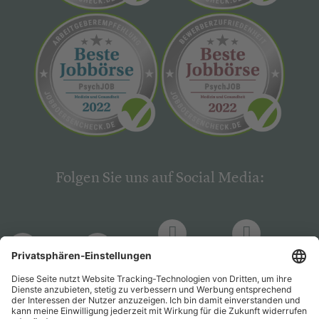
Folgen Sie uns auf Social Media:
LinkedIn
Facebook
LinkedIn
Facebook
Hogrefe
Hogrefe
PsychJOB
PsychJOB
Verlag
Verlag