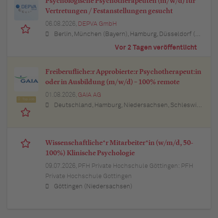
Psychologische Psychotherapeuten (m/w/d) für
Vertretungen / Festanstellungen gesucht
06.08.2026,
DEPVA GmbH
Berlin, München (Bayern), Hamburg, Düsseldorf (Nordrhein-Westfalen), Köln (Nordrhein-Westfalen), Essen (Nordrhein-Westfalen), Dortmund (Nordrhein-Westfalen), Stuttgart (Baden-Württemberg), Heilbronn (Baden-Württemberg), Hannover (Niedersachsen), Rostock (Mecklenburg-Vorpommern), Kiel (Schleswig-Holstein), Augsburg (Bayern), Nürnberg (Bayern), Frankfurt am Main (Hessen), Bremen, Schwerin (Mecklenburg-Vorpommern), Mainz (Rheinland-Pfalz), Saarbrücken (Saarland), Dresden (Sachsen), Magdeburg (Sachsen-Anhalt), Potsdam (Brandenburg), Erfurt (Thüringen), Würzburg (Bayern), Heilbronn (Baden-Württemberg), Leipzig (Sachsen)
Vor 2 Tagen veröffentlicht
Freiberufliche:r Approbierte:r Psychotherapeut:in
oder in Ausbildung (m/w/d) – 100% remote
01.08.2026,
GAIA AG
Top Job
Deutschland, Hamburg, Niedersachsen, Schleswig-Holstein, Baden-Württemberg, Bayern, Berlin, Nordrhein-Westfalen, Hessen, Thüringen, Brandenburg, Mecklenburg-Vorpommern, Rheinland-Pfalz, Saarland
Wissenschaftliche*r Mitarbeiter*in (w/m/d, 50-
100%) Klinische Psychologie
09.07.2026,
PFH Private Hochschule Göttingen: PFH
Private Hochschule Gottingen
Göttingen (Niedersachsen)