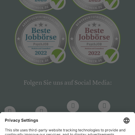
Folgen Sie uns auf Social Media:
LinkedIn
Facebook
LinkedIn
Facebook
Hogrefe
Hogrefe
PsychJOB
PsychJOB