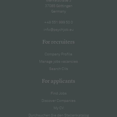
Merkelstraße 3
37085 Göttingen
Germany
+49 551 999 50 0
info@psychjob.eu
For recruiters
Company Profile
Manage jobs vacancies
Search CVs
For applicants
Find Jobs
Discover Companies
My CV
Durchsuchen Sie den Stellenkatalog