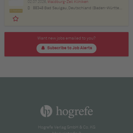
02.07.2026,
Waldburg-Zeil Kliniken
88348 Bad Saulgau, Deutschland (Baden-Württemberg)
Featured
Want new jobs emailed to you?
Subscribe to Job Alerts
Hogrefe Verlag GmbH & Co. KG