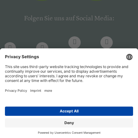
Folgen Sie uns auf Social Media:
LinkedIn
Facebook
LinkedIn
Facebook
Hogrefe
Hogrefe
PsychJOB
PsychJOB
Verlag
Verlag
Entwickelt durch
Jobiqo