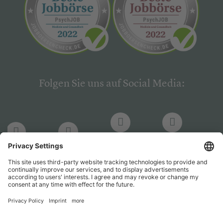
Folgen Sie uns auf Social Media:
LinkedIn
Facebook
LinkedIn
Facebook
Hogrefe
Hogrefe
PsychJOB
PsychJOB
Verlag
Verlag