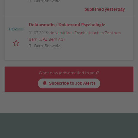
Bern, Schweiz
published yesterday
Doktorandin / Doktorand Psychologie
31.07.2026,
Universitäres Psychiatrisches Zentrum
Bern (UPZ Bern AG)
Bern, Schweiz
Want new jobs emailed to you?
Subscribe to Job Alerts