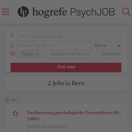
Region
Occupational field
Employment typ
2 Jobs in Bern
Bern
Fachberatung psychologische Testverfahren (80-
100%)
05.08.2026,
Hogrefe AG