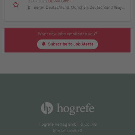
23.07.2026,
DEPVA GmbH
Berlin, Deutschland, München, Deutschland (Bayern), Hamburg, Deutschland, Düsseldorf, Deutschland (Nordrhein-Westfalen), Köln, Deutschland (Nordrhein-Westfalen), Essen, Deutschland (Nordrhein-Westfalen), Dortmund, Deutschland (Nordrhein-Westfalen), Stuttgart, Deutschland (Baden-Württemberg), Heilbronn, Deutschland (Baden-Württemberg), Hannover, Deutschland (Niedersachsen), Rostock, Deutschland (Mecklenburg-Vorpommern), Kiel, Deutschland (Schleswig-Holstein), Augsburg, Deutschland (Bayern), Nürnberg, Deutschland (Bayern), Frankfurt am Main, Deutschland (Hessen), Bremen, Deutschland, Schwerin, Deutschland (Mecklenburg-Vorpommern), Mainz, Deutschland (Rheinland-Pfalz), Saarbrücken, Deutschland (Saarland), Dresden, Deutschland (Sachsen), Magdeburg, Deutschland (Sachsen-Anhalt), Potsdam, Deutschland (Brandenburg), Erfurt, Deutschland (Thüringen), Würzburg, Deutschland (Bayern), Heilbronn, Deutschland (Baden-Württemberg), Leipzig, Deutschland (Sachsen)
Want new jobs emailed to you?
Subscribe to Job Alerts
Hogrefe Verlag GmbH & Co. KG
Merkelstraße 3