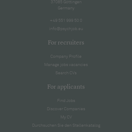
37085 Göttingen
Germany
+49 551 999 50 0
info@psychjob.eu
For recruiters
Company Profile
Manage jobs vacancies
Search CVs
For applicants
Find Jobs
Discover Companies
My CV
Durchsuchen Sie den Stellenkatalog