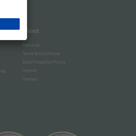
About
About us
Terms & Conditions
Data Protection Policy
log
Imprint
Contact