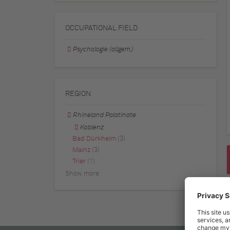
OCCUPATIONAL FIELD
Psychologie (allgem.)
REGION
Rhineland Palatinate
Koblenz
Bad Dürkheim
(3)
Mainz
(3)
Trier
(1)
Show more