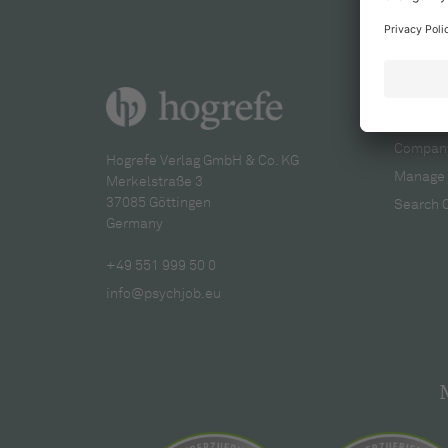
For re
Company
Hogrefe Verlag GmbH & Co. KG
Manage 
Merkelstraße 3
37085 Göttingen
Search 
Germany
+49 551 999 50 0
info@psychjob.eu