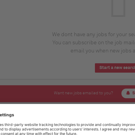
We dont have any jobs for your s
You can subscribe on the job mail
email you when new jobs a
Start a new searc
Want new jobs emailed to you?
S