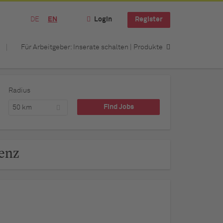
DE
EN
Login
Register
Für Arbeitgeber: Inserate schalten | Produkte
Radius
50 km
lenz