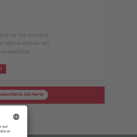
earch at the moment.
er above and we will
re available.
h
ubscribe to Job Alerts