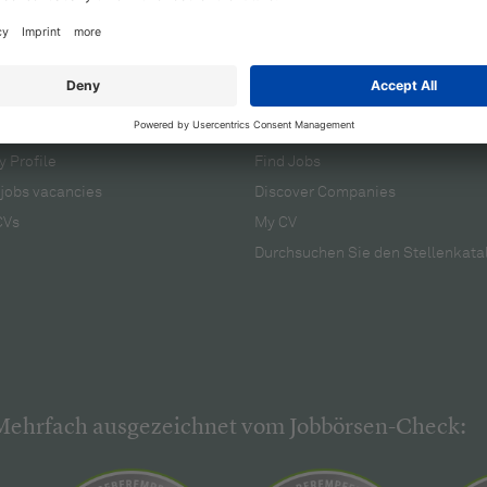
cruiters
For applicants
 Profile
Find Jobs
jobs vacancies
Discover Companies
CVs
My CV
Durchsuchen Sie den Stellenkata
Mehrfach ausgezeichnet vom Jobbörsen-Check: