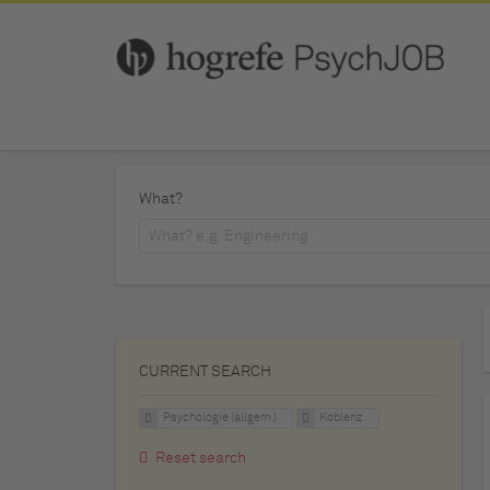
What?
CURRENT SEARCH
Psychologie (allgem.)
Koblenz
Reset search