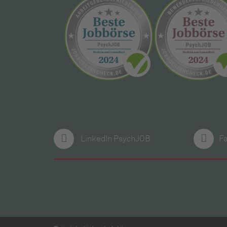
LinkedIn PsychJOB
F