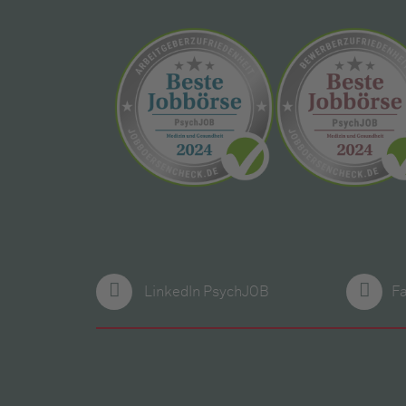
LinkedIn PsychJOB
F