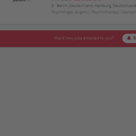
Berlin, Deutschland, Hamburg, Deutschland, Kassel, Deutschland (Hessen), Erfurt, Deutschland (Thüringen), München, Deutschland (Bayern), Köln, Deutschland (Nordrhein-Westfalen), Frankfurt am Main, Deutschland (Hessen), Stuttgart, Deutschland (Baden-Württemberg), Düsseldorf, Deutschland (Nordrhein-Westfalen), Leipzig, Deutschland (Sachsen), Dortmund, Deutschland (Nordrhein-Westfalen), Essen, Deutschland (Nordrhein-Westfalen), Bremen, Deutschland, Dresden, Deutschland (Sachsen), Hannover, Deutschland (Niedersachsen), Nürnberg, Deutschland (Bayern), Wuppertal, Deutschland (Nordrhein-Westfalen), Bielefeld, Deutschland (Nordrhein-Westfalen), Bonn, Deutschland (No
Psychologie (allgem.) | Psychotherapy | Deutsc
Want new jobs emailed to you?
S