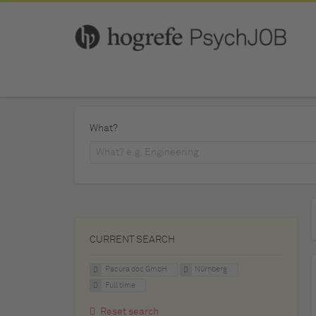
What?
CURRENT SEARCH
Pacura doc GmbH
Nürnberg
Full time
Reset search