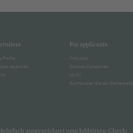
cruiters
For applicants
 Profile
Find Jobs
jobs vacancies
Discover Companies
CVs
My CV
Durchsuchen Sie den Stellenkata
Mehrfach ausgezeichnet vom Jobbörsen-Check: