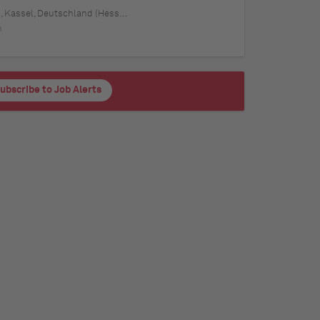
rdrhein-Westfalen), Mannheim, Deutschland (Baden-Württemberg), Karlsruhe, Deutschland (Baden-Württemberg), Münster, Deutschland (Nordrhein-Westfalen), Augsburg, Deutschland (Bayern), Aachen, Deutschland (Nordrhein-Westfalen), Kiel, Deutschland (Schleswig-Holstein), Magdeburg, Deutschland (Sachsen-Anhalt), Freiburg im Breisgau, Deutschland (Baden-Württemberg), Würzburg, Deutschland (Bayern), Regensburg, Deutschland (Bayern)
h
ubscribe to Job Alerts