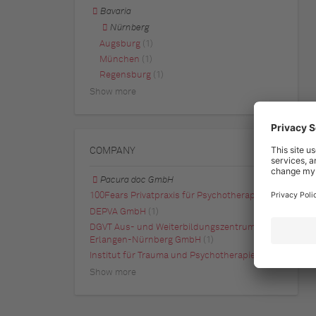
Bavaria
Nürnberg
Augsburg
(1)
München
(1)
Regensburg
(1)
Show more
COMPANY
Pacura doc GmbH
100Fears Privatpraxis für Psychotherapie
(1)
DEPVA GmbH
(1)
DGVT Aus- und Weiterbildungszentrum
Erlangen-Nürnberg GmbH
(1)
Institut für Trauma und Psychotherapie
(1)
Show more