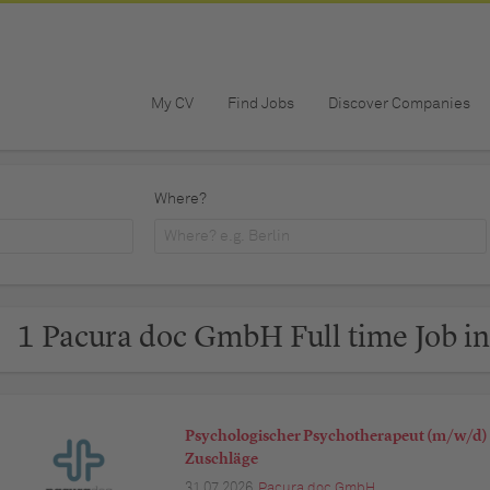
My CV
Find Jobs
Discover Companies
Where?
1 Pacura doc GmbH Full time Job i
Psychologischer Psychotherapeut (m/w/d) 
Zuschläge
31.07.2026,
Pacura doc GmbH