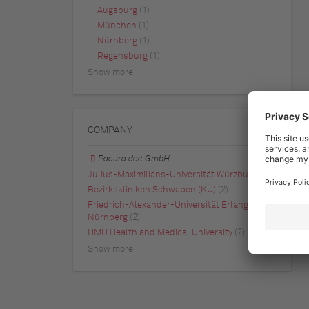
Augsburg
(1)
München
(1)
Nürnberg
(1)
Regensburg
(1)
Show more
COMPANY
Pacura doc GmbH
Julius-Maximilians-Universität Würzburg
(3)
Bezirkskliniken Schwaben (KU)
(2)
Friedrich-Alexander-Universität Erlangen-
Nürnberg
(2)
HMU Health and Medical University
(2)
Show more