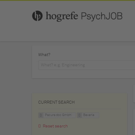
What?
CURRENT SEARCH
Pacura doc GmbH
Bavaria
Reset search