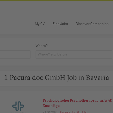
My CV
Find Jobs
Discover Companies
Where?
1 Pacura doc GmbH Job in Bavaria
Psychologischer Psychotherapeut (m/w/d) 
Zuschläge
31.07.2026,
Pacura doc GmbH