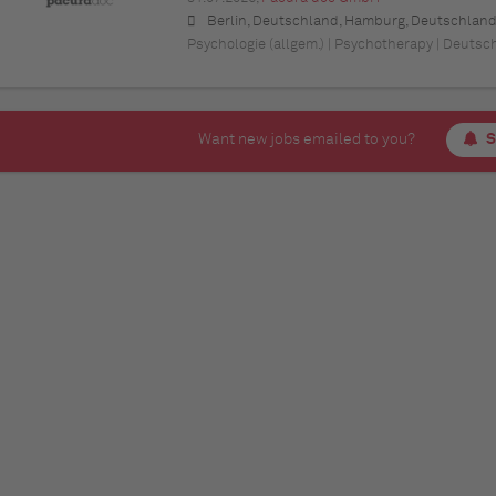
Berlin, Deutschland, Hamburg, Deutschland, Kassel, Deutschland (Hessen), Erfurt, Deutschland (Thüringen), München, Deutschland (Bayern), Köln, Deutschland (Nordrhein-Westfalen), Frankfurt am Main, Deutschland (Hessen), Stuttgart, Deutschland (Baden-Württemberg), Düsseldorf, Deutschland (Nordrhein-Westfalen), Leipzig, Deutschland (Sachsen), Dortmund, Deutschland (Nordrhein-Westfalen), Essen, Deutschland (Nordrhein-Westfalen), Bremen, Deutschland, Dresden, Deutschland (Sachsen), Hannover, Deutschland (Niedersachsen), Nürnberg, Deutschland (Bayern), Wuppertal, Deutschland (Nordrhein-Westfalen), Bielefeld, Deutschland (Nordrhein-Westfalen), Bonn, Deutschland (No
Psychologie (allgem.) | Psychotherapy | Deutsc
Want new jobs emailed to you?
S