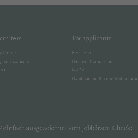
cruiters
For applicants
 Profile
Find Jobs
jobs vacancies
Discover Companies
CVs
My CV
Durchsuchen Sie den Stellenkata
Mehrfach ausgezeichnet vom Jobbörsen-Check: