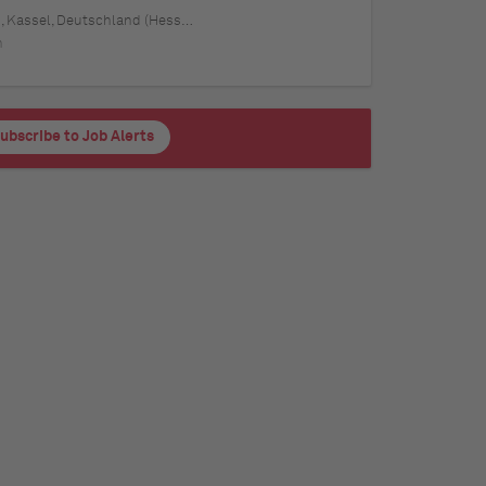
rdrhein-Westfalen), Mannheim, Deutschland (Baden-Württemberg), Karlsruhe, Deutschland (Baden-Württemberg), Münster, Deutschland (Nordrhein-Westfalen), Augsburg, Deutschland (Bayern), Aachen, Deutschland (Nordrhein-Westfalen), Kiel, Deutschland (Schleswig-Holstein), Magdeburg, Deutschland (Sachsen-Anhalt), Freiburg im Breisgau, Deutschland (Baden-Württemberg), Würzburg, Deutschland (Bayern), Regensburg, Deutschland (Bayern)
h
ubscribe to Job Alerts