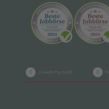
LinkedIn PsychJOB
F