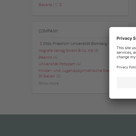
Bavaria
(1)
COMPANY
Otto-Friedrich-Universität Bamberg
Hogrefe Verlag GmbH & Co. KG
(5)
Beavivo
(4)
Universität Potsdam
(4)
Kinder- und Jugendpsychiatrische Dienste
St.Gallen
(3)
Show more