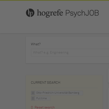
What?
CURRENT SEARCH
Otto-Friedrich-Universität Bamberg
Full time
Reset search