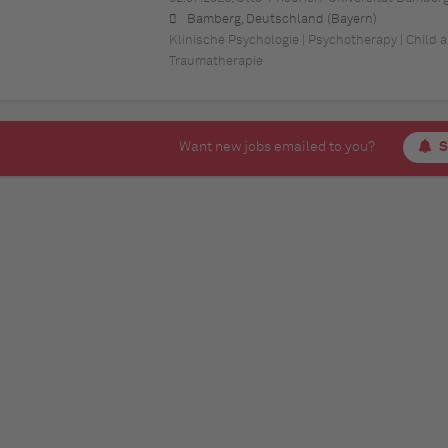
Bamberg, Deutschland (Bayern)
Klinische Psychologie | Psychotherapy | Child
Traumatherapie
Want new jobs emailed to you?
S