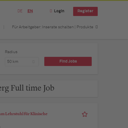
DE
EN
Login
Register
Für Arbeitgeber: Inserate schalten | Produkte
Radius
50 km
rg Full time Job
m Lehrstuhl für Klinische
g