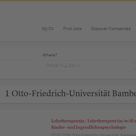
My CV
Find Jobs
Discover Companies
Where?
1 Otto-Friedrich-Universität Bambe
Lehrtherapeutin / Lehrtherapeut (m/w/d) a
Kinder- und Jugendlichenpsychologie
02.07.2026,
Otto-Friedrich-Universität Bamber