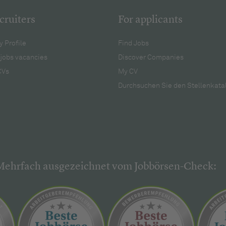
cruiters
For applicants
 Profile
Find Jobs
jobs vacancies
Discover Companies
CVs
My CV
Durchsuchen Sie den Stellenkata
Mehrfach ausgezeichnet vom Jobbörsen-Check: