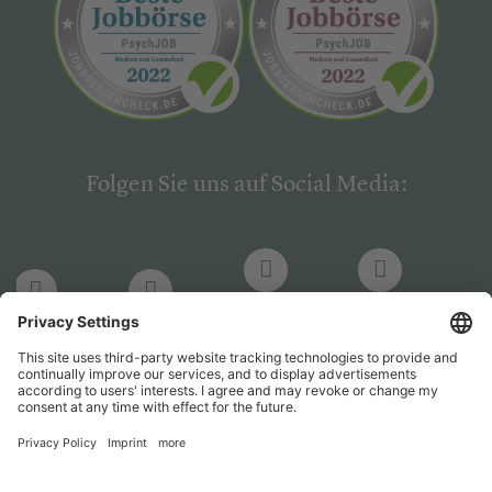
Folgen Sie uns auf Social Media:
LinkedIn
Facebook
LinkedIn
Facebook
Hogrefe
Hogrefe
PsychJOB
PsychJOB
Verlag
Verlag