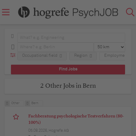
Occupational field
Region
Employment typ
2 Other Jobs in Bern
Other
Bern
Fachberatung psychologische Testverfahren (80-
100%)
05.08.2026,
Hogrefe AG