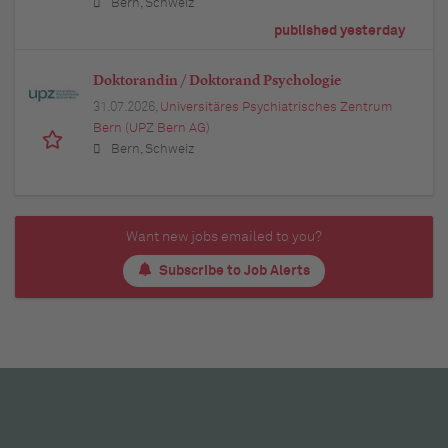
Bern, Schweiz
published yesterday
Doktorandin / Doktorand Psychologie
31.07.2026,
Universitäres Psychiatrisches Zentrum
Bern (UPZ Bern AG)
Bern, Schweiz
Want new jobs emailed to you?
Subscribe to Job Alerts