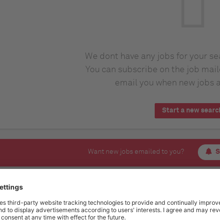
We dont have any jobs for your s
You can subscribe on the job mail
email you when new jobs a
Start a new searc
Want new jobs emailed to you?
S