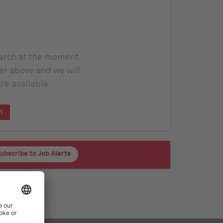
earch at the moment.
er above and we will
re available.
h
ubscribe to Job Alerts