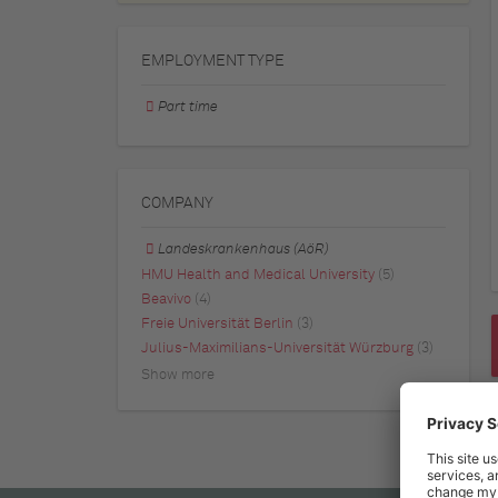
EMPLOYMENT TYPE
Part time
COMPANY
Landeskrankenhaus (AöR)
HMU Health and Medical University
(5)
Beavivo
(4)
Freie Universität Berlin
(3)
Julius-Maximilians-Universität Würzburg
(3)
Show more