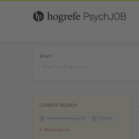
What?
CURRENT SEARCH
Landeskrankenhaus (AöR)
Part time
Reset search