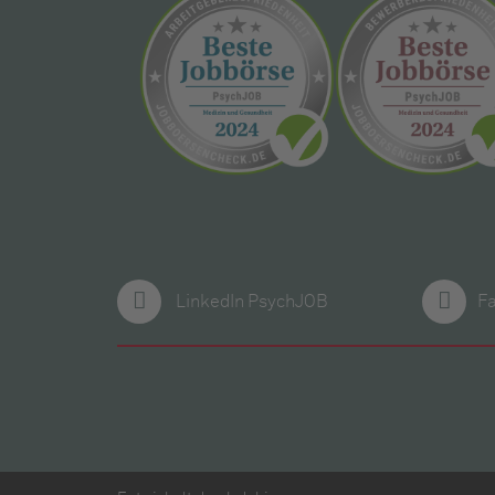
LinkedIn PsychJOB
F