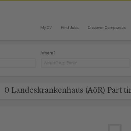
My CV
Find Jobs
Discover Companies
Where?
0 Landeskrankenhaus (AöR) Part ti