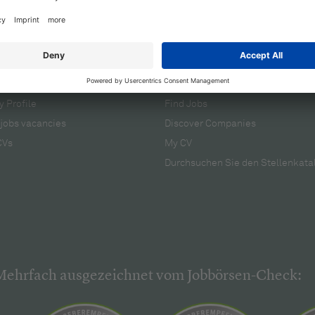
cruiters
For applicants
 Profile
Find Jobs
jobs vacancies
Discover Companies
CVs
My CV
Durchsuchen Sie den Stellenkata
Mehrfach ausgezeichnet vom Jobbörsen-Check: