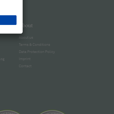
About
About us
Terms & Conditions
Data Protection Policy
log
Imprint
Contact