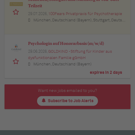
Featured
Teilzeit
29.07.2026,
100Fears Privatpraxis für Psychotherapie
München, Deutschland (Bayern), Stuttgart, Deutschland (Baden-Württemberg), Nürnberg, Deutschland (Bayern), Esslingen am Neckar, Deutschland (Baden-Württemberg), Ludwigsburg, Deutschland (Baden-Württemberg), Sindelfingen, Deutschland (Baden-Württemberg), Böblingen, Deutschland (Baden-Württemberg), Waiblingen, Deutschland (Baden-Württemberg), Heilbronn, Deutschland (Baden-Württemberg), Reutlingen, Deutschland (Baden-Württemberg), Tübingen, Deutschland (Baden-Württemberg), Aalen, Deutschland (Baden-Württemberg), Schwäbisch Gmünd, Deutschland (Baden-Württemberg), Karlsruhe, Deutschland (Baden-Württemberg), Mannheim, Deutschland (Baden-Württemberg), Ulm, Deutschland (Baden-Württemberg), Pforzheim, Deutschland (Baden-Württemberg), Offenburg, Deutschland (Baden-Württemberg), Göppingen, Deutschland (Baden-Württemberg), Baden-Baden, Deutschland (Baden-Württemberg), Heidenheim an der Brenz, Deutschland (Baden-Württemberg), Ingolstadt, Deutschland (Bayern), Erlangen, Deutschland (Bayern), Regensburg, Deutschland (Bayern), Bamberg, Deutschland (Bayern), Bayreuth, Deutschland (Bayern)
Psychologin auf Honorarbasis (m/w/d)
29.06.2026,
GOLDKIND -Stiftung für Kinder aus
dysfunktionalen Familie gGmbH
München, Deutschland (Bayern)
expires in 2 days
Want new jobs emailed to you?
Subscribe to Job Alerts