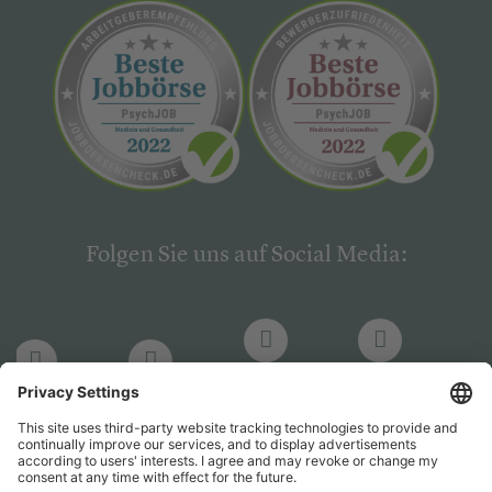
Folgen Sie uns auf Social Media:
LinkedIn
Facebook
LinkedIn
Facebook
Hogrefe
Hogrefe
PsychJOB
PsychJOB
Verlag
Verlag