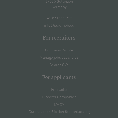
37085 Göttingen
Germany
+49 551 999 50 0
info@psychjob.eu
For recruiters
Company Profile
Manage jobs vacancies
Search CVs
For applicants
Find Jobs
Discover Companies
My CV
Durchsuchen Sie den Stellenkatalog