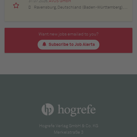
31.07.2026,
AVUS GmbH
Ravensburg, Deutschland (Baden-Württemberg), Buchloe, Deutschland (Bayern), Stuttgart, Deutschland (Baden-Württemberg), München, Deutschland (Bayern), Berlin, Deutschland, Frankfurt am Main, Deutschland (Hessen), Hamburg, Deutschland, Dortmund, Deutschland (Nordrhein-Westfalen), Düsseldorf, Deutschland (Nordrhein-Westfalen)
Want new jobs emailed to you?
Subscribe to Job Alerts
Hogrefe Verlag GmbH & Co. KG
Merkelstraße 3