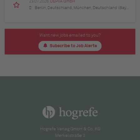
23.07.2026,
DEPVA GmbH
Berlin, Deutschland, München, Deutschland (Bayern), Hamburg, Deutschland, Düsseldorf, Deutschland (Nordrhein-Westfalen), Köln, Deutschland (Nordrhein-Westfalen), Essen, Deutschland (Nordrhein-Westfalen), Dortmund, Deutschland (Nordrhein-Westfalen), Stuttgart, Deutschland (Baden-Württemberg), Heilbronn, Deutschland (Baden-Württemberg), Hannover, Deutschland (Niedersachsen), Rostock, Deutschland (Mecklenburg-Vorpommern), Kiel, Deutschland (Schleswig-Holstein), Augsburg, Deutschland (Bayern), Nürnberg, Deutschland (Bayern), Frankfurt am Main, Deutschland (Hessen), Bremen, Deutschland, Schwerin, Deutschland (Mecklenburg-Vorpommern), Mainz, Deutschland (Rheinland-Pfalz), Saarbrücken, Deutschland (Saarland), Dresden, Deutschland (Sachsen), Magdeburg, Deutschland (Sachsen-Anhalt), Potsdam, Deutschland (Brandenburg), Erfurt, Deutschland (Thüringen), Würzburg, Deutschland (Bayern), Heilbronn, Deutschland (Baden-Württemberg), Leipzig, Deutschland (Sachsen)
Want new jobs emailed to you?
Subscribe to Job Alerts
Hogrefe Verlag GmbH & Co. KG
Merkelstraße 3