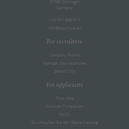
37085 Göttingen
Germany
+49 551 999 50 0
info@psychjob.eu
For recruiters
Company Profile
Manage jobs vacancies
Search CVs
For applicants
Find Jobs
Discover Companies
My CV
Durchsuchen Sie den Stellenkatalog