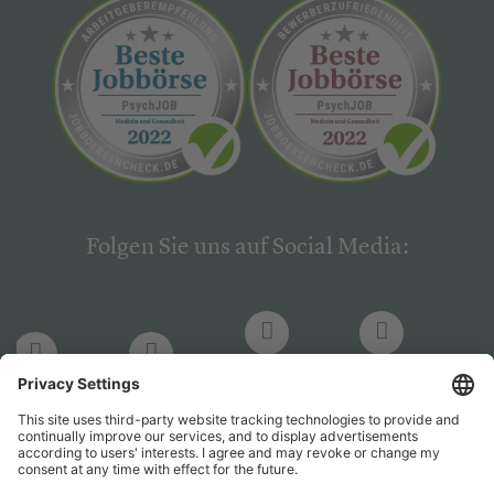
Folgen Sie uns auf Social Media:
LinkedIn
Facebook
LinkedIn
Facebook
Hogrefe
Hogrefe
PsychJOB
PsychJOB
Verlag
Verlag