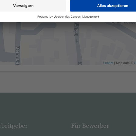
Leaflet
| Map data ©
G
rbeitgeber
Für Bewerber