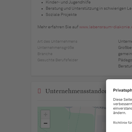
Kinder- und Jugendhilfe
Beratung und Unterstützung in schwierigen L
Soziale Projekte
Mehr erfahren Sie auf
www.lebensraum-diakonie.
Unter
Art des Unternehmens
Großbe
Unternehmensgröße
gemein
Branche
Pädagog
Gesuchte Berufsfelder
Beratun
Unternehmensstandorte
+
−