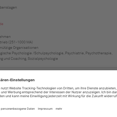
ebenslagen
de
nehmen
trieb (251-1000 MA)
nützige Organisationen
ische Psychologie /Schulpsychologie, Psychiatrie, Psychotherapie,
g und Coaching, Sozialpsychologie