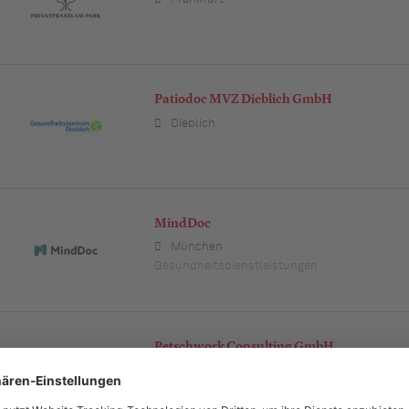
Patiodoc MVZ Dieblich GmbH
Dieblich
MindDoc
München
Gesundheitsdienstleistungen
Petschwork Consulting GmbH
München