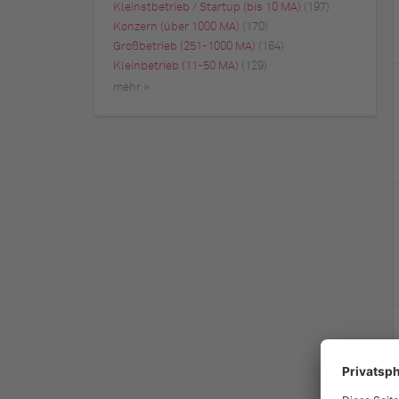
Kleinstbetrieb / Startup (bis 10 MA)
(197)
Konzern (über 1000 MA)
(170)
Großbetrieb (251-1000 MA)
(164)
Kleinbetrieb (11-50 MA)
(129)
mehr »