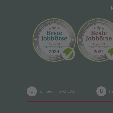
LinkedIn PsychJOB
F