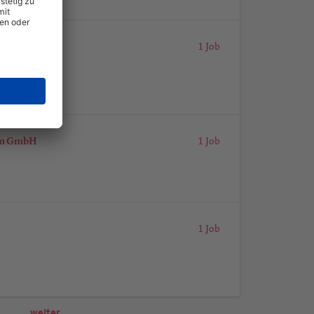
1 Job
im GmbH
1 Job
1 Job
…
weiter