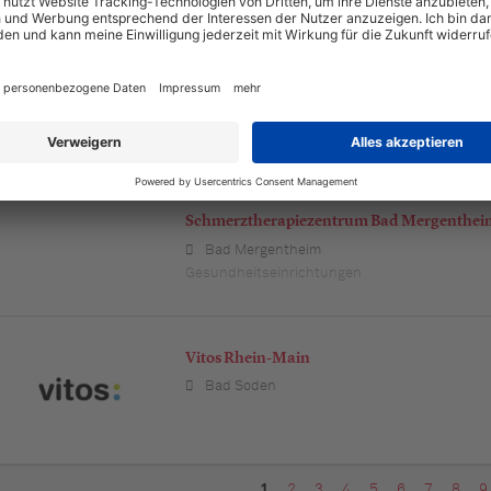
Institut für Trauma und Psychotherapie
Würzburg
Schmerztherapiezentrum Bad Mergenthe
Bad Mergentheim
Gesundheitseinrichtungen
Vitos Rhein-Main
Bad Soden
1
2
3
4
5
6
7
8
9