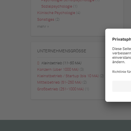
Psychologie/Schulpsychologie
(1)
Sozialpsychologie
(1)
Klinische Psychologie
(4)
Sonstiges
(2)
mehr »
UNTERNEHMENSGRÖSSE
Kleinbetrieb (11-50 MA)
Konzern (über 1000 MA)
(3)
Kleinstbetrieb / Startup (bis 10 MA)
(2)
Mittelbetrieb (51-250 MA)
(2)
Großbetrieb (251-1000 MA)
(1)