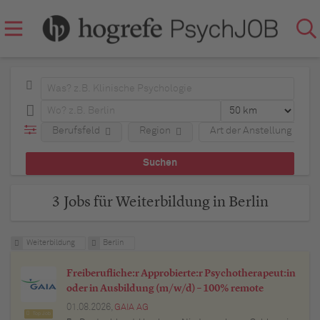
Berufsfeld
Region
Art der Anstellung
3 Jobs für Weiterbildung in Berlin
Weiterbildung
Berlin
Freiberufliche:r Approbierte:r Psychotherapeut:in
oder in Ausbildung (m/w/d) – 100% remote
01.08.2026,
GAIA AG
Top Job