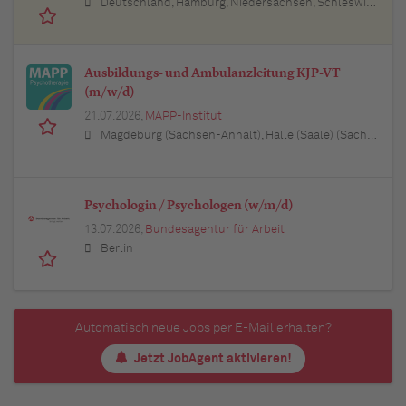
Deutschland, Hamburg, Niedersachsen, Schleswig-Holstein, Baden-Württemberg, Bayern, Berlin, Nordrhein-Westfalen, Hessen, Thüringen, Brandenburg, Mecklenburg-Vorpommern, Rheinland-Pfalz, Saarland
Ausbildungs- und Ambulanzleitung KJP-VT
(m/w/d)
21.07.2026,
MAPP-Institut
Magdeburg (Sachsen-Anhalt), Halle (Saale) (Sachsen-Anhalt), Leipzig (Sachsen), Hannover (Niedersachsen), Berlin, Wolfsburg (Niedersachsen), Braunschweig (Niedersachsen), 39576 Stendal (Sachsen-Anhalt), 39 Haldensleben (Sachsen-Anhalt), Potsdam (Brandenburg)
Psychologin / Psychologen (w/m/d)
13.07.2026,
Bundesagentur für Arbeit
Berlin
Automatisch neue Jobs per E-Mail erhalten?
Jetzt JobAgent aktivieren!