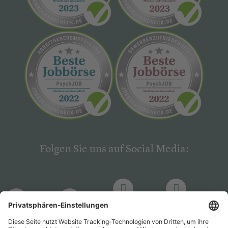
Folgen Sie uns auf Social Media:
LinkedIn
Facebook
LinkedIn
Facebook
Hogrefe
Hogrefe