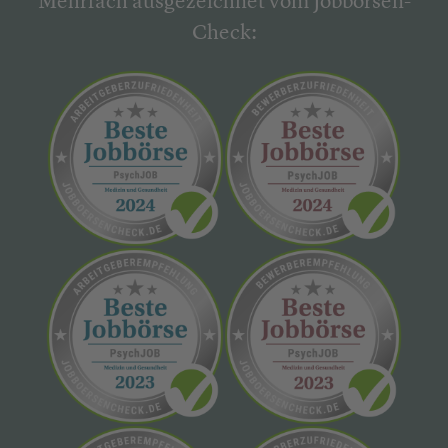
Mehrfach ausgezeichnet vom Jobbörsen-
Check: