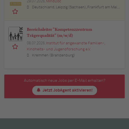
29.07.2026,
MindDoc
Top Job
Deutschland, Leipzig (Sachsen), Frankfurt am Main (Hessen), Stuttgart (Baden-Württemberg), München (Bayern), Berlin, Hamburg, Nürnberg (Bayern), Thüringen, Essen (Nordrhein-Westfalen), Köln (Nordrhein-Westfalen), Bremen, Lübeck (Schleswig-Holstein), Bonn (Nordrhein-Westfalen), Trier (Rheinland-Pfalz), Dresden (Sachsen), Erfurt (Thüringen), Dortmund (Nordrhein-Westfalen), Bayern, Düsseldorf (Nordrhein-Westfalen), Kiel (Schleswig-Holstein), Münster (Nordrhein-Westfalen), Sachsen, Sachsen-Anhalt, Baden-Württemberg, Brandenburg, Bremen, Hamburg, Hessen, Mecklenburg-Vorpommern, Niedersachsen, Nordrhein-Westfalen, Rheinland-Pfalz, Saarland, Schleswig-Holstein
Bereichsleiter "Kompetenzzentrum
Trägerqualität" (m/w/d)
08.07.2026,
Institut für angewandte Familien-,
Kindheits- und Jugendforschung e.V.
Kremmen (Brandenburg)
Automatisch neue Jobs per E-Mail erhalten?
Jetzt JobAgent aktivieren!