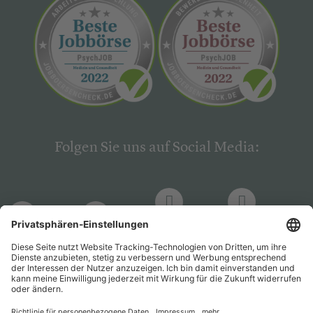
Folgen Sie uns auf Social Media:
LinkedIn
Facebook
LinkedIn
Facebook
Hogrefe
Hogrefe
PsychJOB
PsychJOB
Verlag
Verlag