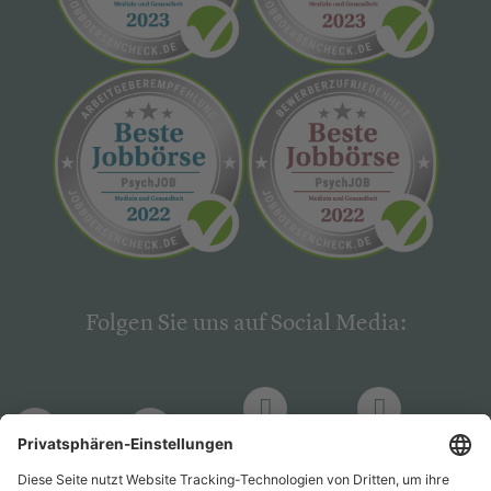
Folgen Sie uns auf Social Media:
LinkedIn
Facebook
LinkedIn
Facebook
Hogrefe
Hogrefe