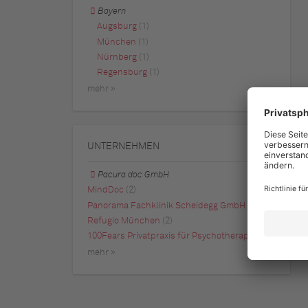
Bayern
Augsburg
(1)
München
(1)
Nürnberg
(1)
Regensburg
(1)
mehr »
UNTERNEHMEN
Pacura doc GmbH
MindDoc
(2)
Panorama Fachklinik Scheidegg GmbH
(2)
Refugio München
(2)
100Fears Privatpraxis für Psychotherapie
(1)
mehr »