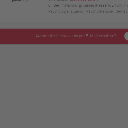
Berlin, Hamburg, Kassel (Hessen), Erfurt (Thüringen), München (Bayern), Köln (Nordrhein-Westfalen), Frankfurt am Main (Hessen), Stuttgart (Baden-Württemberg), Düsseldorf (Nordrhein-Westfalen), Leipzig (Sachsen), Dortmund (Nordrhein-Westfalen), Essen (Nordrhein-Westfalen), Bremen, Dresden (Sachsen), Hannover (Niedersachsen), Nürnberg (Bayern), Wuppertal (Nordrhein-Westfalen), Bielefeld (Nordrhein-Westfalen), Bonn (Nordrhein-Westfa
Psychologie (allgem.) | Psychotherapie | Deuts
Automatisch neue Jobs per E-Mail erhalten?