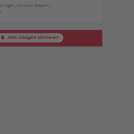
len), Mannheim (Baden-Württemberg), Karlsruhe (Baden-Württemberg), Münster (Nordrhein-Westfalen), Augsburg (Bayern), Aachen (Nordrhein-Westfalen), Kiel (Schleswig-Holstein), Magdeburg (Sachsen-Anhalt), Freiburg im Breisgau (Baden-Württemberg), Würzburg (Bayern), Regensburg (Bayern)
ch
Jetzt JobAgent aktivieren!