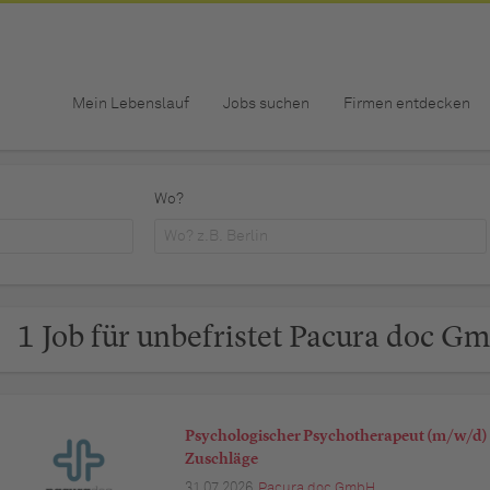
Mein Lebenslauf
Jobs suchen
Firmen entdecken
Wo?
1 Job für unbefristet Pacura doc G
Psychologischer Psychotherapeut (m/w/d) 
Zuschläge
31.07.2026,
Pacura doc GmbH