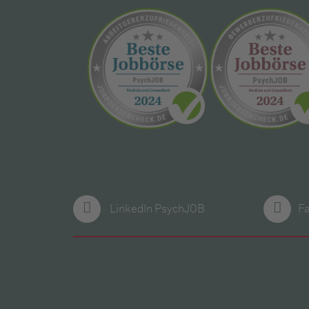
LinkedIn PsychJOB
F