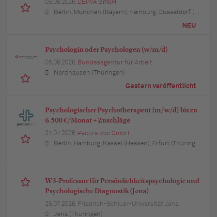
06.08.2026,
DEPVA GmbH
Berlin, München (Bayern), Hamburg, Düsseldorf (Nordrhein-Westfalen), Köln (Nordrhein-Westfalen), Essen (Nordrhein-Westfalen), Dortmund (Nordrhein-Westfalen), Stuttgart (Baden-Württemberg), Heilbronn (Baden-Württemberg), Hannover (Niedersachsen), Rostock (Mecklenburg-Vorpommern), Kiel (Schleswig-Holstein), Augsburg (Bayern), Nürnberg (Bayern), Frankfurt am Main (Hessen), Bremen, Schwerin (Mecklenburg-Vorpommern), Mainz (Rheinland-Pfalz), Saarbrücken (Saarland), Dresden (Sachsen), Magdeburg (Sachsen-Anhalt), Potsdam (Brandenburg), Erfurt (Thüringen), Würzburg (Bayern), Heilbronn (Baden-Württemberg), Leipzig (Sachsen)
NEU
Psychologin oder Psychologen (w/m/d)
05.08.2026,
Bundesagentur für Arbeit
Nordhausen (Thüringen)
Gestern veröffentlicht
Psychologischer Psychotherapeut (m/w/d) bis zu
6.500 €/Monat + Zuschläge
31.07.2026,
Pacura doc GmbH
Berlin, Hamburg, Kassel (Hessen), Erfurt (Thüringen), München (Bayern), Köln (Nordrhein-Westfalen), Frankfurt am Main (Hessen), Stuttgart (Baden-Württemberg), Düsseldorf (Nordrhein-Westfalen), Leipzig (Sachsen), Dortmund (Nordrhein-Westfalen), Essen (Nordrhein-Westfalen), Bremen, Dresden (Sachsen), Hannover (Niedersachsen), Nürnberg (Bayern), Wuppertal (Nordrhein-Westfalen), Bielefeld (Nordrhein-Westfalen), Bonn (Nordrhein-Westfalen), Mannheim (Baden-Württemberg), Karlsruhe (Baden-Württemberg), Münster (Nordrhein-Westfalen), Augsburg (Bayern), Aachen (Nordrhein-Westfalen), Kiel (Schleswig-Holstein), Magdeburg (Sachsen-Anhalt), Freiburg im Breisgau (Baden-Württemberg), Würzburg (Bayern), Regensburg (Bayern)
W3-Professur für Persönlichkeitspsychologie und
Psychologische Diagnostik (Jena)
26.07.2026,
Friedrich-Schiller-Universität Jena
Jena (Thüringen)