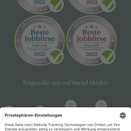
Folgen Sie uns auf Social Media:
LinkedIn
Facebook
LinkedIn
Facebook
Hogrefe
Hogrefe