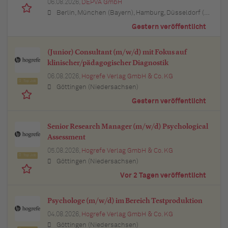
06.08.2026,
DEPVA GmbH
Berlin, München (Bayern), Hamburg, Düsseldorf (Nordrhein-Westfalen), Köln (Nordrhein-Westfalen), Essen (Nordrhein-Westfalen), Dortmund (Nordrhein-Westfalen), Stuttgart (Baden-Württemberg), Heilbronn (Baden-Württemberg), Hannover (Niedersachsen), Rostock (Mecklenburg-Vorpommern), Kiel (Schleswig-Holstein), Augsburg (Bayern), Nürnberg (Bayern), Frankfurt am Main (Hessen), Bremen, Schwerin (Mecklenburg-Vorpommern), Mainz (Rheinland-Pfalz), Saarbrücken (Saarland), Dresden (Sachsen), Magdeburg (Sachsen-Anhalt), Potsdam (Brandenburg), Erfurt (Thüringen), Würzburg (Bayern), Heilbronn (Baden-Württemberg), Leipzig (Sachsen)
Gestern veröffentlicht
(Junior) Consultant (m/w/d) mit Fokus auf
klinischer/pädagogischer Diagnostik
06.08.2026,
Hogrefe Verlag GmbH & Co. KG
Top Job
Göttingen (Niedersachsen)
Gestern veröffentlicht
Senior Research Manager (m/w/d) Psychological
Assessment
05.08.2026,
Hogrefe Verlag GmbH & Co. KG
Top Job
Göttingen (Niedersachsen)
Vor 2 Tagen veröffentlicht
Psychologe (m/w/d) im Bereich Testproduktion
04.08.2026,
Hogrefe Verlag GmbH & Co. KG
Göttingen (Niedersachsen)