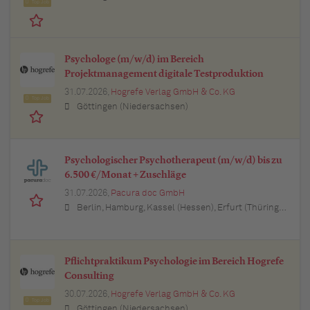
Top Job
Psychologe (m/w/d) im Bereich
Projektmanagement digitale Testproduktion
31.07.2026,
Hogrefe Verlag GmbH & Co. KG
Top Job
Göttingen (Niedersachsen)
Psychologischer Psychotherapeut (m/w/d) bis zu
6.500 €/Monat + Zuschläge
31.07.2026,
Pacura doc GmbH
Berlin, Hamburg, Kassel (Hessen), Erfurt (Thüringen), München (Bayern), Köln (Nordrhein-Westfalen), Frankfurt am Main (Hessen), Stuttgart (Baden-Württemberg), Düsseldorf (Nordrhein-Westfalen), Leipzig (Sachsen), Dortmund (Nordrhein-Westfalen), Essen (Nordrhein-Westfalen), Bremen, Dresden (Sachsen), Hannover (Niedersachsen), Nürnberg (Bayern), Wuppertal (Nordrhein-Westfalen), Bielefeld (Nordrhein-Westfalen), Bonn (Nordrhein-Westfalen), Mannheim (Baden-Württemberg), Karlsruhe (Baden-Württemberg), Münster (Nordrhein-Westfalen), Augsburg (Bayern), Aachen (Nordrhein-Westfalen), Kiel (Schleswig-Holstein), Magdeburg (Sachsen-Anhalt), Freiburg im Breisgau (Baden-Württemberg), Würzburg (Bayern), Regensburg (Bayern)
Pflichtpraktikum Psychologie im Bereich Hogrefe
Consulting
30.07.2026,
Hogrefe Verlag GmbH & Co. KG
Top Job
Göttingen (Niedersachsen)