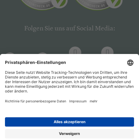
Folgen Sie uns auf Social Media:
LinkedIn
Facebook
LinkedIn
Facebook
Hogrefe
Hogrefe
PsychJOB
PsychJOB
Verlag
Verlag