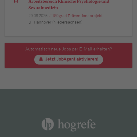
Arbeitsbereich Klinische Psychologie und
Sexualmedizin
29.06.2026,
#180grad Präventionsprojekt
Hannover (Niedersachsen)
Automatisch neue Jobs per E-Mail erhalten?
Jetzt JobAgent aktivieren!