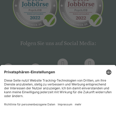
Folgen Sie uns auf Social Media:
LinkedIn
Facebook
LinkedIn
Facebook
Hogrefe
Hogrefe
PsychJOB
PsychJOB
Verlag
Verlag