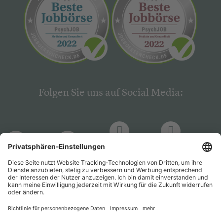
Folgen Sie uns auf Social Media:
LinkedIn
Facebook
LinkedIn
Facebook
Hogrefe
Hogrefe
PsychJOB
PsychJOB
Verlag
Verlag