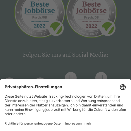
Folgen Sie uns auf Social Media:
LinkedIn
Facebook
LinkedIn
Facebook
Hogrefe
Hogrefe
PsychJOB
PsychJOB
Verlag
Verlag