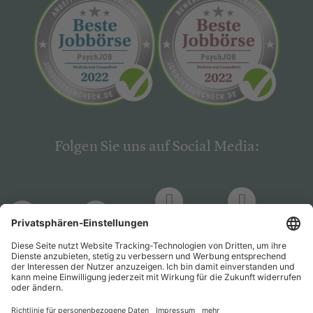
Folgen Sie uns auf Social Media:
LinkedIn
Facebook
LinkedIn
Facebook
Hogrefe
Hogrefe
PsychJOB
PsychJOB
Verlag
Verlag