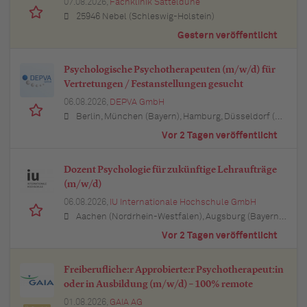
07.08.2026,
Fachklinik Satteldüne
25946 Nebel (Schleswig-Holstein)
Gestern veröffentlicht
Psychologische Psychotherapeuten (m/w/d) für
Vertretungen / Festanstellungen gesucht
06.08.2026,
DEPVA GmbH
Berlin, München (Bayern), Hamburg, Düsseldorf (Nordrhein-Westfalen), Köln (Nordrhein-Westfalen), Essen (Nordrhein-Westfalen), Dortmund (Nordrhein-Westfalen), Stuttgart (Baden-Württemberg), Heilbronn (Baden-Württemberg), Hannover (Niedersachsen), Rostock (Mecklenburg-Vorpommern), Kiel (Schleswig-Holstein), Augsburg (Bayern), Nürnberg (Bayern), Frankfurt am Main (Hessen), Bremen, Schwerin (Mecklenburg-Vorpommern), Mainz (Rheinland-Pfalz), Saarbrücken (Saarland), Dresden (Sachsen), Magdeburg (Sachsen-Anhalt), Potsdam (Brandenburg), Erfurt (Thüringen), Würzburg (Bayern), Heilbronn (Baden-Württemberg), Leipzig (Sachsen)
Vor 2 Tagen veröffentlicht
Dozent Psychologie für zukünftige Lehraufträge
(m/w/d)
06.08.2026,
IU Internationale Hochschule GmbH
Aachen (Nordrhein-Westfalen), Augsburg (Bayern), Berlin, Bielefeld (Nordrhein-Westfalen), Bochum (Nordrhein-Westfalen), Bonn (Nordrhein-Westfalen), Braunschweig (Niedersachsen), Bremen, Dortmund (Nordrhein-Westfalen), Dresden (Sachsen), Duisburg (Nordrhein-Westfalen), Düsseldorf (Nordrhein-Westfalen), Erfurt (Thüringen), Essen (Nordrhein-Westfalen), Freiburg im Breisgau (Baden-Württemberg), Hamburg, Hannover (Niedersachsen), Karlsruhe (Baden-Württemberg), Kiel (Schleswig-Holstein), Köln (Nordrhein-Westfalen), Leipzig (Sachsen), Lübeck (Schleswig-Holstein), München (Bayern), Mannheim (Baden-Württemberg), München (Bayern), Münster (Nordrhein-Westfalen), Nürnberg (Bayern), Regensburg (Bayern), Rostock (Mecklenburg-Vorpommern), Stuttgart (Baden-Württemberg), Ulm (Baden-Württemberg), Wuppertal (Nordrhein-Westfalen)
Vor 2 Tagen veröffentlicht
Freiberufliche:r Approbierte:r Psychotherapeut:in
oder in Ausbildung (m/w/d) – 100% remote
01.08.2026,
GAIA AG