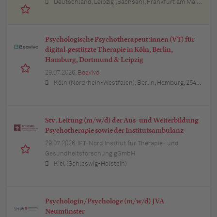
Deutschland, Leipzig (Sachsen), Frankfurt am Main (Hessen), Stuttgart (Baden-Württemberg), München (Bayern), Berlin, Hamburg, Nürnberg (Bayern), Thüringen, Essen (Nordrhein-Westfalen), Köln (Nordrhein-Westfalen), Bremen, Lübeck (Schleswig-Holstein), Bonn (Nordrhein-Westfalen), Trier (Rheinland-Pfalz), Dresden (Sachsen), Erfurt (Thüringen), Dortmund (Nordrhein-Westfalen), Bayern, Düsseldorf (Nordrhein-Westfalen), Kiel (Schleswig-Holstein), Münster (Nordrhein-Westfalen), Sachsen, Sachsen-Anhalt, Baden-Württemberg, Brandenburg, Bremen, Hamburg, Hessen, Mecklenburg-Vorpommern, Niedersachsen, Nordrhein-Westfalen, Rheinland-Pfalz, Saarland, Schleswig-Holstein
Psychologische Psychotherapeut:innen (VT) für
digital-gestützte Therapie in Köln, Berlin,
Hamburg, Dortmund & Leipzig
29.07.2026,
Beavivo
Köln (Nordrhein-Westfalen), Berlin, Hamburg, 25421 Pinneberg (Schleswig-Holstein), Wedel (Schleswig-Holstein), Elmshorn (Schleswig-Holstein), 25451 Quickborn (Schleswig-Holstein), 24568 Kaltenkirchen (Schleswig-Holstein), 25436 Uetersen (Schleswig-Holstein), Ahrensburg (Schleswig-Holstein), 22941 Bargteheide (Schleswig-Holstein), 21465 Reinbek (Schleswig-Holstein), 21614 Buxtehude (Niedersachsen), Stade (Niedersachsen), 21244 Buchholz in der Nordheide (Niedersachsen), 21423 Winsen (Luhe) (Niedersachsen), Seevetal (Niedersachsen), Lüneburg (Niedersachsen), Potsdam (Brandenburg), Bernau bei Berlin (Brandenburg), 14974 Ludwigsfelde (Brandenburg), Falkensee (Brandenburg), Königs Wusterhausen (Brandenburg), Bonn (Nordrhein-Westfalen), Düsseldorf (Nordrhein-Westfalen), Leverkusen (Nordrhein-Westfalen), Bergisch Gladbach (Nordrhein-Westfalen), 53721 Siegburg (Nordrhein-Westfalen), 50259 Pulheim (Nordrhein-Westfalen), 50226 Frechen (Nordrhein-Westfalen), 53332 Bornheim (Nordrhein-Westfalen), 50389 Wesseling (Nordrhein-Westfalen), Hürth (Nordrhein-Westfalen), 50321 Brühl (Nordrhein-Westfalen)
Stv. Leitung (m/w/d) der Aus- und Weiterbildung
Psychotherapie sowie der Institutsambulanz
29.07.2026,
IFT-Nord Institut für Therapie- und
Gesundheitsforschung gGmbH
Kiel (Schleswig-Holstein)
Psychologin/Psychologe (m/w/d) JVA
Neumünster