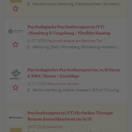
Top Job
Deutschland, Hamburg, Niedersachsen, Schleswig-Holstein, Baden-Württemberg, Bayern, Berlin, Nordrhein-Westfalen, Hessen, Thüringen, Brandenburg, Mecklenburg-Vorpommern, Rheinland-Pfalz, Saarland
Psychologische Psychotherapeut:in (VT)
/Hamburg & Umgebung / Flexibler Einstieg
31.07.2026,
Psychotherapie am Berliner Tor
Hamburg, 25421 Pinneberg (Schleswig-Holstein), Wedel (Schleswig-Holstein), Elmshorn (Schleswig-Holstein), 25451 Quickborn (Schleswig-Holstein), 24568 Kaltenkirchen (Schleswig-Holstein), 25436 Uetersen (Schleswig-Holstein), Ahrensburg (Schleswig-Holstein), 22941 Bargteheide (Schleswig-Holstein), 21465 Reinbek (Schleswig-Holstein), 21614 Buxtehude (Niedersachsen), Stade (Niedersachsen), 21244 Buchholz in der Nordheide (Niedersachsen), 21423 Winsen (Luhe) (Niedersachsen), Seevetal (Niedersachsen), Lüneburg (Niedersachsen)
Psychologischer Psychotherapeut (m/w/d) bis zu
6.500 €/Monat + Zuschläge
31.07.2026,
Pacura doc GmbH
Berlin, Hamburg, Kassel (Hessen), Erfurt (Thüringen), München (Bayern), Köln (Nordrhein-Westfalen), Frankfurt am Main (Hessen), Stuttgart (Baden-Württemberg), Düsseldorf (Nordrhein-Westfalen), Leipzig (Sachsen), Dortmund (Nordrhein-Westfalen), Essen (Nordrhein-Westfalen), Bremen, Dresden (Sachsen), Hannover (Niedersachsen), Nürnberg (Bayern), Wuppertal (Nordrhein-Westfalen), Bielefeld (Nordrhein-Westfalen), Bonn (Nordrhein-Westfalen), Mannheim (Baden-Württemberg), Karlsruhe (Baden-Württemberg), Münster (Nordrhein-Westfalen), Augsburg (Bayern), Aachen (Nordrhein-Westfalen), Kiel (Schleswig-Holstein), Magdeburg (Sachsen-Anhalt), Freiburg im Breisgau (Baden-Württemberg), Würzburg (Bayern), Regensburg (Bayern)
Psychotherapeut:in (VT) für Online-Therapie
Remote deutschlandweit (m/w/d)
29.07.2026,
MindDoc
Top Job