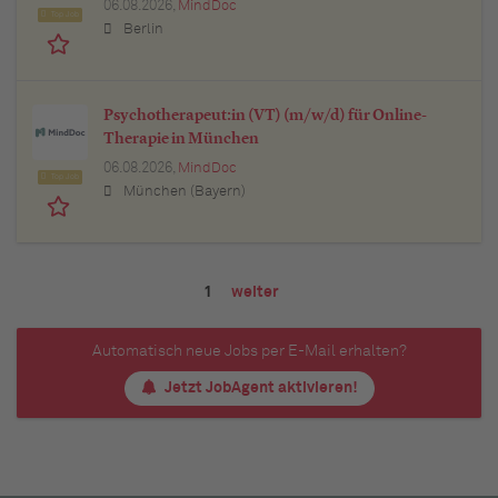
06.08.2026,
MindDoc
Top Job
Berlin
Psychotherapeut:in (VT) (m/w/d) für Online-
Therapie in München
06.08.2026,
MindDoc
Top Job
München (Bayern)
1
weiter
Automatisch neue Jobs per E-Mail erhalten?
Jetzt JobAgent aktivieren!