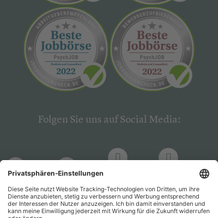
Folgen Sie uns auf Social Media:
LinkedIn
Facebook
LinkedIn
Facebook
Hogrefe
Hogrefe
PsychJOB
PsychJOB
Verlag
Verlag