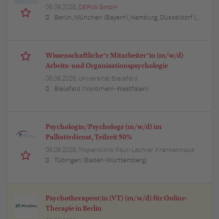
06.08.2026,
DEPVA GmbH
Berlin, München (Bayern), Hamburg, Düsseldorf (Nordrhein-Westfalen), Köln (Nordrhein-Westfalen), Essen (Nordrhein-Westfalen), Dortmund (Nordrhein-Westfalen), Stuttgart (Baden-Württemberg), Heilbronn (Baden-Württemberg), Hannover (Niedersachsen), Rostock (Mecklenburg-Vorpommern), Kiel (Schleswig-Holstein), Augsburg (Bayern), Nürnberg (Bayern), Frankfurt am Main (Hessen), Bremen, Schwerin (Mecklenburg-Vorpommern), Mainz (Rheinland-Pfalz), Saarbrücken (Saarland), Dresden (Sachsen), Magdeburg (Sachsen-Anhalt), Potsdam (Brandenburg), Erfurt (Thüringen), Würzburg (Bayern), Heilbronn (Baden-Württemberg), Leipzig (Sachsen)
Wissenschaftliche*r Mitarbeiter*in (m/w/d)
Arbeits- und Organisationspsychologie
06.08.2026,
Universität Bielefeld
Bielefeld (Nordrhein-Westfalen)
Psychologin/Psychologe (m/w/d) im
Palliativdienst, Teilzeit 50%
06.08.2026,
Tropenklinik Paul-Lechler Krankenhaus
Tübingen (Baden-Württemberg)
Psychotherapeut:in (VT) (m/w/d) für Online-
Therapie in Berlin