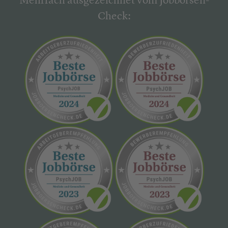
Mehrfach ausgezeichnet vom Jobbörsen-
Check: