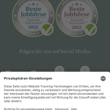
Folgen Sie uns auf Social Media:
LinkedIn
Facebook
LinkedIn
Facebook
Hogrefe
Hogrefe
PsychJOB
PsychJOB
Verlag
Verlag