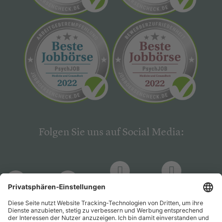
Folgen Sie uns auf Social Media:
LinkedIn
Facebook
LinkedIn
Facebook
Hogrefe
Hogrefe
PsychJOB
PsychJOB