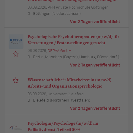
06.08.2026,
PFH Private Hochschule Göttingen
Göttingen (Niedersachsen)
Vor 2 Tagen veröffentlicht
Psychologische Psychotherapeuten (m/w/d) für
Vertretungen / Festanstellungen gesucht
06.08.2026,
DEPVA GmbH
Berlin, München (Bayern), Hamburg, Düsseldorf (Nordrhein-Westfalen), Köln (Nordrhein-Westfalen), Essen (Nordrhein-Westfalen), Dortmund (Nordrhein-Westfalen), Stuttgart (Baden-Württemberg), Heilbronn (Baden-Württemberg), Hannover (Niedersachsen), Rostock (Mecklenburg-Vorpommern), Kiel (Schleswig-Holstein), Augsburg (Bayern), Nürnberg (Bayern), Frankfurt am Main (Hessen), Bremen, Schwerin (Mecklenburg-Vorpommern), Mainz (Rheinland-Pfalz), Saarbrücken (Saarland), Dresden (Sachsen), Magdeburg (Sachsen-Anhalt), Potsdam (Brandenburg), Erfurt (Thüringen), Würzburg (Bayern), Heilbronn (Baden-Württemberg), Leipzig (Sachsen)
Vor 2 Tagen veröffentlicht
Wissenschaftliche*r Mitarbeiter*in (m/w/d)
Arbeits- und Organisationspsychologie
06.08.2026,
Universität Bielefeld
Bielefeld (Nordrhein-Westfalen)
Vor 2 Tagen veröffentlicht
Psychologin/Psychologe (m/w/d) im
Palliativdienst, Teilzeit 50%