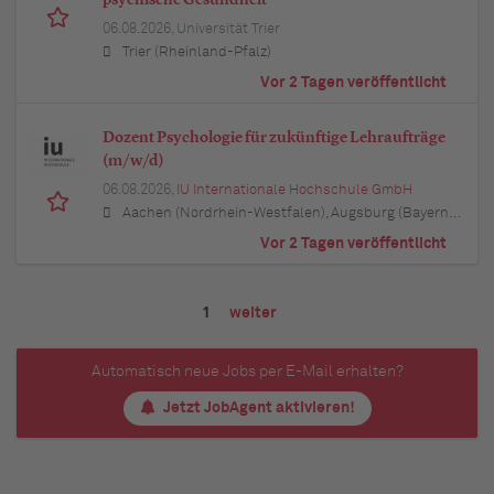
06.08.2026,
Universität Trier
Trier (Rheinland-Pfalz)
Vor 2 Tagen veröffentlicht
Dozent Psychologie für zukünftige Lehraufträge
(m/w/d)
06.08.2026,
IU Internationale Hochschule GmbH
Aachen (Nordrhein-Westfalen), Augsburg (Bayern), Berlin, Bielefeld (Nordrhein-Westfalen), Bochum (Nordrhein-Westfalen), Bonn (Nordrhein-Westfalen), Braunschweig (Niedersachsen), Bremen, Dortmund (Nordrhein-Westfalen), Dresden (Sachsen), Duisburg (Nordrhein-Westfalen), Düsseldorf (Nordrhein-Westfalen), Erfurt (Thüringen), Essen (Nordrhein-Westfalen), Freiburg im Breisgau (Baden-Württemberg), Hamburg, Hannover (Niedersachsen), Karlsruhe (Baden-Württemberg), Kiel (Schleswig-Holstein), Köln (Nordrhein-Westfalen), Leipzig (Sachsen), Lübeck (Schleswig-Holstein), München (Bayern), Mannheim (Baden-Württemberg), München (Bayern), Münster (Nordrhein-Westfalen), Nürnberg (Bayern), Regensburg (Bayern), Rostock (Mecklenburg-Vorpommern), Stuttgart (Baden-Württemberg), Ulm (Baden-Württemberg), Wuppertal (Nordrhein-Westfalen)
Vor 2 Tagen veröffentlicht
1
weiter
Automatisch neue Jobs per E-Mail erhalten?
Jetzt JobAgent aktivieren!