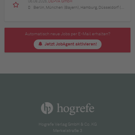
06.08.2026,
DEPVA GmbH
Berlin, München (Bayern), Hamburg, Düsseldorf (Nordrhein-Westfalen), Köln (Nordrhein-Westfalen), Essen (Nordrhein-Westfalen), Dortmund (Nordrhein-Westfalen), Stuttgart (Baden-Württemberg), Heilbronn (Baden-Württemberg), Hannover (Niedersachsen), Rostock (Mecklenburg-Vorpommern), Kiel (Schleswig-Holstein), Augsburg (Bayern), Nürnberg (Bayern), Frankfurt am Main (Hessen), Bremen, Schwerin (Mecklenburg-Vorpommern), Mainz (Rheinland-Pfalz), Saarbrücken (Saarland), Dresden (Sachsen), Magdeburg (Sachsen-Anhalt), Potsdam (Brandenburg), Erfurt (Thüringen), Würzburg (Bayern), Heilbronn (Baden-Württemberg), Leipzig (Sachsen)
Automatisch neue Jobs per E-Mail erhalten?
Jetzt JobAgent aktivieren!
Hogrefe Verlag GmbH & Co. KG
Merkelstraße 3