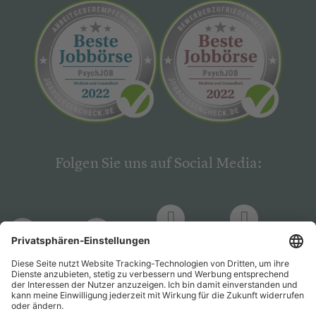
Folgen Sie uns auf Social Media:
LinkedIn
Facebook
LinkedIn
Facebook
Hogrefe
Hogrefe
PsychJOB
PsychJOB
Verlag
Verlag