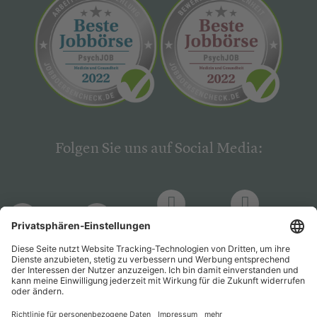
Folgen Sie uns auf Social Media:
LinkedIn
Facebook
LinkedIn
Facebook
Hogrefe
Hogrefe
PsychJOB
PsychJOB
Verlag
Verlag