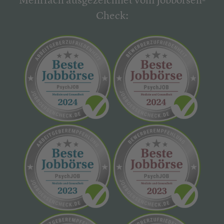
Mehrfach ausgezeichnet vom Jobbörsen-
Check: